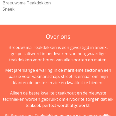
Breeuwsma Teakdekken
Sneek
Over ons
Breeuwsma Teakdekken is een gevestigd in Sneek,
gespecialiseerd in het leveren van hoogwaardige
teakdekken voor boten van alle soorten en maten.
Met jarenlange ervaring in de maritieme sector en een
passie voor vakmanschap, streef ik ernaar om mijn
klanten de beste service en kwaliteit te bieden.
Alleen de beste kwaliteit teakhout en de nieuwste
technieken worden gebruikt om ervoor te zorgen dat elk
teakdek perfect wordt afgewerkt.
Bij Breeuwsma Teakdekken geloven we in persoonlijke