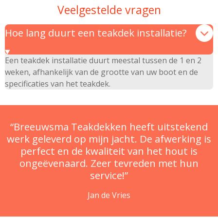
Veelgestelde vragen
Hoe lang duurt een teakdek installatie?
Een teakdek installatie duurt meestal tussen de 1 en 2
weken, afhankelijk van de grootte van uw boot en de
specificaties van het teakdek.
“Breeuwsma Teakdekken heeft uitstekend
werk geleverd op mijn jacht. De afwerking is
perfect en de kwaliteit van het hout is
ongeëvenaard. Zeer tevreden met hun
service!”
Jan de Vries